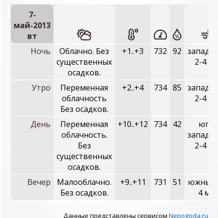
7-
май-2013
вт
Ночь
Облачно. Без
+1..+3
732
92
западн
существенных
2-4 м/
осадков.
Утро
Переменная
+2..+4
734
85
западн
облачность
2-4 м/
Без осадков.
День
Переменная
+10..+12
734
42
юго-
облачность.
западн
Без
2-4 м/
существенных
осадков.
Вечер
Малооблачно.
+9..+11
731
51
южный,
Без осадков.
4 м/с
Данные представлены сервисом
Nepogoda.ru