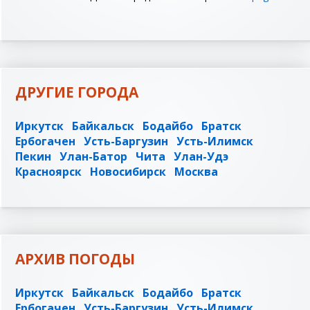
ДРУГИЕ ГОРОДА
Иркутск
Байкальск
Бодайбо
Братск
Ербогачен
Усть-Баргузин
Усть-Илимск
Пекин
Улан-Батор
Чита
Улан-Удэ
Красноярск
Новосибирск
Москва
АРХИВ ПОГОДЫ
Иркутск
Байкальск
Бодайбо
Братск
Ербогачен
Усть-Баргузин
Усть-Илимск