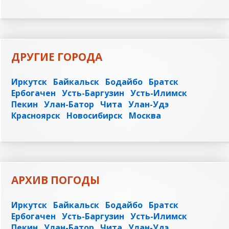
ДРУГИЕ ГОРОДА
Иркутск
Байкальск
Бодайбо
Братск
Ербогачен
Усть-Баргузин
Усть-Илимск
Пекин
Улан-Батор
Чита
Улан-Удэ
Красноярск
Новосибирск
Москва
АРХИВ ПОГОДЫ
Иркутск
Байкальск
Бодайбо
Братск
Ербогачен
Усть-Баргузин
Усть-Илимск
Пекин
Улан-Батор
Чита
Улан-Удэ