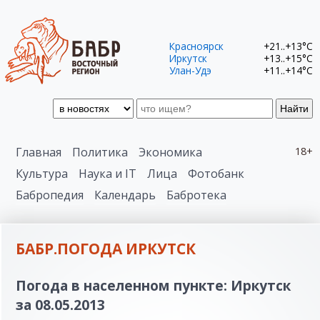
Красноярск
+21..+13°C
Иркутск
+13..+15°C
Улан-Удэ
+11..+14°C
Найти
Главная
Политика
Экономика
18+
Культура
Наука и IT
Лица
Фотобанк
Бабропедия
Календарь
Бабротека
БАБР.ПОГОДА ИРКУТСК
Погода в населенном пункте: Иркутск
за 08.05.2013