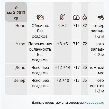
8-
май-2013
ср
Ночь
Облачно.
0..+2
719
82
северо-
Без
западный
осадков.
1-3 м/с
Утро
Переменная
+3..+5
719
72
юго-
облачность
западный
Без
0-2 м/с
осадков.
День
Ясно. Без
+12..+14
717
36
южный, 0
осадков.
м/с
Вечер
Ясно. Без
+8..+10
715
35
юго-
осадков.
восточны
1-3 м/с
Данные представлены сервисом
Nepogoda.ru