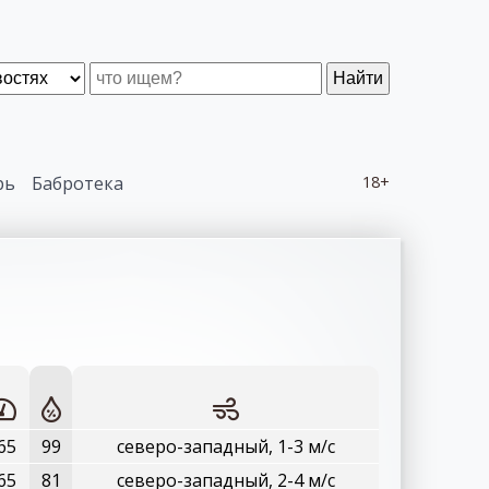
Найти
рь
Бабротека
18+
65
99
северо-западный, 1-3 м/с
65
81
северо-западный, 2-4 м/с