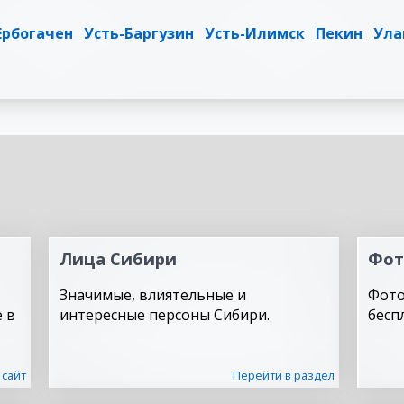
Ербогачен
Усть-Баргузин
Усть-Илимск
Пекин
Ула
Лица Сибири
Фот
Значимые, влиятельные и
Фото
 в
интересные персоны Сибири.
бесп
 сайт
Перейти в раздел