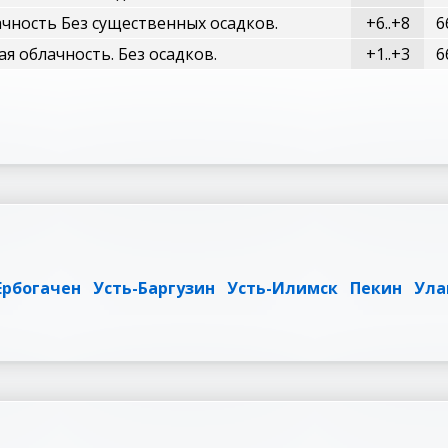
чность Без существенных осадков.
+6..+8
6
я облачность. Без осадков.
+1..+3
6
Ербогачен
Усть-Баргузин
Усть-Илимск
Пекин
Ула