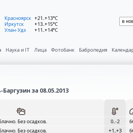
Красноярск
+21..+13°C
Иркутск
+13..+15°C
Улан-Удэ
+11..+14°C
а
Наука и IT
Лица
Фотобанк
Бабропедия
Календа
-Баргузин за 08.05.2013
блачно. Без осадков.
0..-2
6
блачно. Без осадков.
+1..+3
6