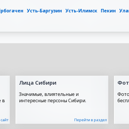
Ербогачен
Усть-Баргузин
Усть-Илимск
Пекин
Ула
Лица Сибири
Фот
Значимые, влиятельные и
Фото
 в
интересные персоны Сибири.
бесп
 сайт
Перейти в раздел