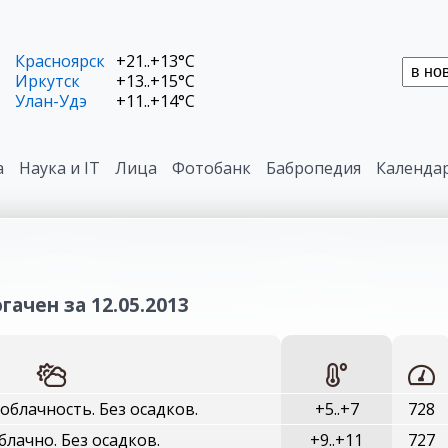
Красноярск
+21..+13°C
Иркутск
+13..+15°C
Улан-Удэ
+11..+14°C
а
Наука и IT
Лица
Фотобанк
Бабропедия
Календа
гачен за 12.05.2013
облачность. Без осадков.
+5..+7
728
лачно. Без осадков.
+9..+11
727