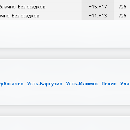
лачно. Без осадков.
+15..+17
726
чно. Без осадков.
+11..+13
726
Ербогачен
Усть-Баргузин
Усть-Илимск
Пекин
Ула