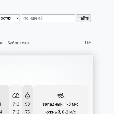
Найти
рь
Бабротека
18+
1
713
93
западный, 1-3 м/с
+4
712
75
южный, 0-2 м/с