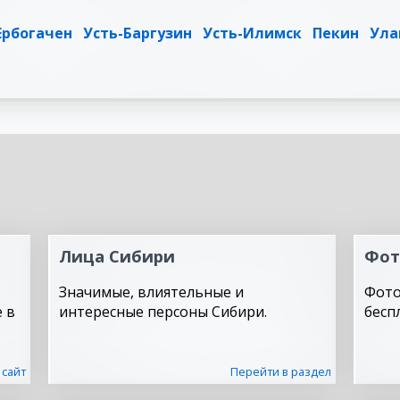
Ербогачен
Усть-Баргузин
Усть-Илимск
Пекин
Ула
Лица Сибири
Фот
Значимые, влиятельные и
Фото
 в
интересные персоны Сибири.
бесп
 сайт
Перейти в раздел