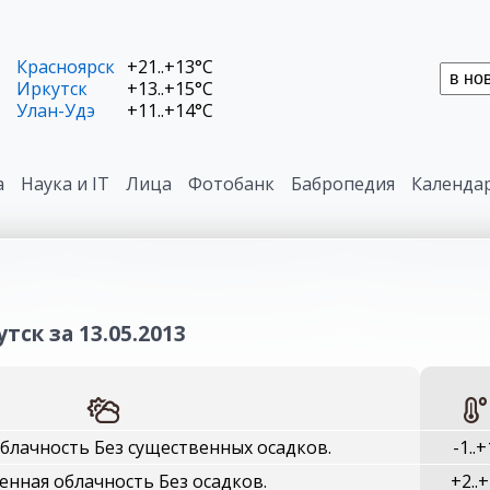
Красноярск
+21..+13°C
Иркутск
+13..+15°C
Улан-Удэ
+11..+14°C
а
Наука и IT
Лица
Фотобанк
Бабропедия
Календа
тск за 13.05.2013
блачность Без существенных осадков.
-1..+
нная облачность Без осадков.
+2..