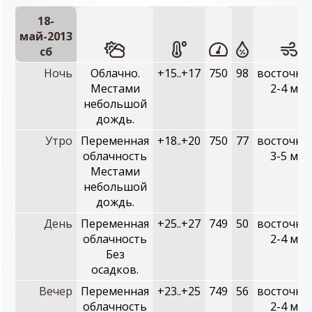
18-
май-2013
сб
Ночь
Облачно.
+15..+17
750
98
восточны
Местами
2-4 м/с
небольшой
дождь.
Утро
Переменная
+18..+20
750
77
восточны
облачность
3-5 м/с
Местами
небольшой
дождь.
День
Переменная
+25..+27
749
50
восточны
облачность
2-4 м/с
Без
осадков.
Вечер
Переменная
+23..+25
749
56
восточны
облачность
2-4 м/с