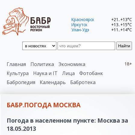
Красноярск
+21..+13°C
Иркутск
+13..+15°C
Улан-Удэ
+11..+14°C
Найти
Главная
Политика
Экономика
18+
Культура
Наука и IT
Лица
Фотобанк
Бабропедия
Календарь
Бабротека
БАБР.ПОГОДА МОСКВА
Погода в населенном пункте: Москва за
18.05.2013