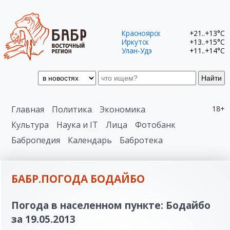
Красноярск
+21..+13°C
Иркутск
+13..+15°C
Улан-Удэ
+11..+14°C
Найти
Главная
Политика
Экономика
18+
Культура
Наука и IT
Лица
Фотобанк
Бабропедия
Календарь
Бабротека
БАБР.ПОГОДА БОДАЙБО
Погода в населенном пункте: Бодайбо
за 19.05.2013