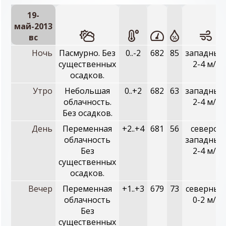
19-
май-2013
вc
Ночь
Пасмурно. Без
0..-2
682
85
западный
существенных
2-4 м/с
осадков.
Утро
Небольшая
0..+2
682
63
западный
облачность.
2-4 м/с
Без осадков.
День
Переменная
+2..+4
681
56
северо-
облачность
западный
Без
2-4 м/с
существенных
осадков.
Вечер
Переменная
+1..+3
679
73
северный
облачность
0-2 м/с
Без
существенных