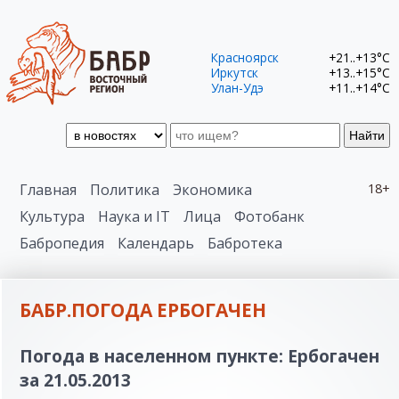
Красноярск
+21..+13°C
Иркутск
+13..+15°C
Улан-Удэ
+11..+14°C
Найти
Главная
Политика
Экономика
18+
Культура
Наука и IT
Лица
Фотобанк
Бабропедия
Календарь
Бабротека
БАБР.ПОГОДА ЕРБОГАЧЕН
Погода в населенном пункте: Ербогачен
за 21.05.2013