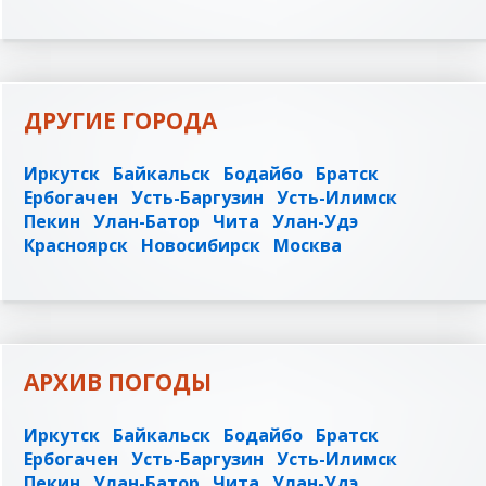
ДРУГИЕ ГОРОДА
Иркутск
Байкальск
Бодайбо
Братск
Ербогачен
Усть-Баргузин
Усть-Илимск
Пекин
Улан-Батор
Чита
Улан-Удэ
Красноярск
Новосибирск
Москва
АРХИВ ПОГОДЫ
Иркутск
Байкальск
Бодайбо
Братск
Ербогачен
Усть-Баргузин
Усть-Илимск
Пекин
Улан-Батор
Чита
Улан-Удэ