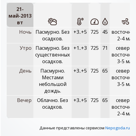
21-
май-2013
вт
Ночь
Пасмурно. Без
+3..+5
725
45
восточны
осадков.
2-4 м/с
Утро
Пасмурно. Без
+1..+3
725
71
северо-
существенных
восточны
осадков.
3-5 м/с
День
Пасмурно.
+3..+5
725
65
северо-
Местами
восточны
небольшой
3-5 м/с
дождь.
Вечер
Облачно. Без
+3..+5
725
65
северо-
осадков.
восточны
2-4 м/с
Данные представлены сервисом
Nepogoda.ru