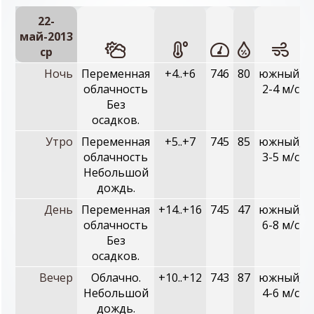
22-
май-2013
ср
Ночь
Переменная
+4..+6
746
80
южный,
облачность
2-4 м/с
Без
осадков.
Утро
Переменная
+5..+7
745
85
южный,
облачность
3-5 м/с
Небольшой
дождь.
День
Переменная
+14..+16
745
47
южный,
облачность
6-8 м/с
Без
осадков.
Вечер
Облачно.
+10..+12
743
87
южный,
Небольшой
4-6 м/с
дождь.