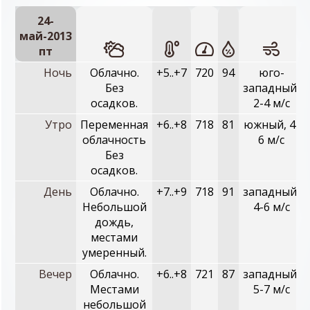
24-
май-2013
пт
Ночь
Облачно.
+5..+7
720
94
юго-
Без
западный,
осадков.
2-4 м/с
Утро
Переменная
+6..+8
718
81
южный, 4-
облачность
6 м/с
Без
осадков.
День
Облачно.
+7..+9
718
91
западный,
Небольшой
4-6 м/с
дождь,
местами
умеренный.
Вечер
Облачно.
+6..+8
721
87
западный,
Местами
5-7 м/с
небольшой