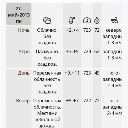
27-
май-2013
пн
Ночь
Облачно.
+2..+4
723
72
северо-
Без
западный,
осадков.
1-3 м/с
Утро
Пасмурно.
+3..+5
724
62
западный,
Без
1-3 м/с
осадков.
День
Переменная
+9..+11
723
45
юго-
облачность
западный,
Без
2-4 м/с
осадков.
Вечер
Переменная
+5..+7
722
72
юго-
облачность.
западный,
Местами
2-4 м/с
небольшой
дождь.