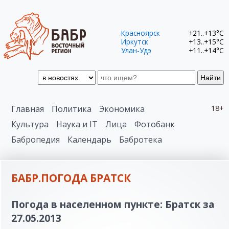
Красноярск
+21..+13°C
Иркутск
+13..+15°C
Улан-Удэ
+11..+14°C
Найти
Главная
Политика
Экономика
18+
Культура
Наука и IT
Лица
Фотобанк
Бабропедия
Календарь
Бабротека
БАБР.ПОГОДА БРАТСК
Погода в населенном пункте: Братск за
27.05.2013