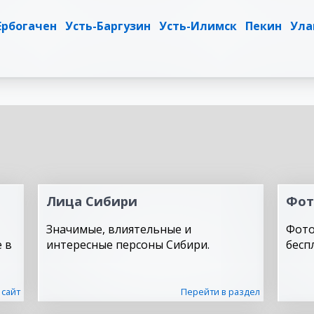
Ербогачен
Усть-Баргузин
Усть-Илимск
Пекин
Ула
Лица Сибири
Фот
Значимые, влиятельные и
Фото
 в
интересные персоны Сибири.
бесп
 сайт
Перейти в раздел