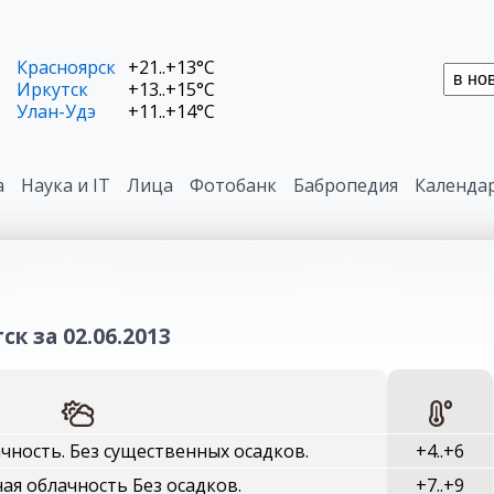
Красноярск
+21..+13°C
Иркутск
+13..+15°C
Улан-Удэ
+11..+14°C
а
Наука и IT
Лица
Фотобанк
Бабропедия
Календа
к за 02.06.2013
чность. Без существенных осадков.
+4..+6
ая облачность Без осадков.
+7..+9