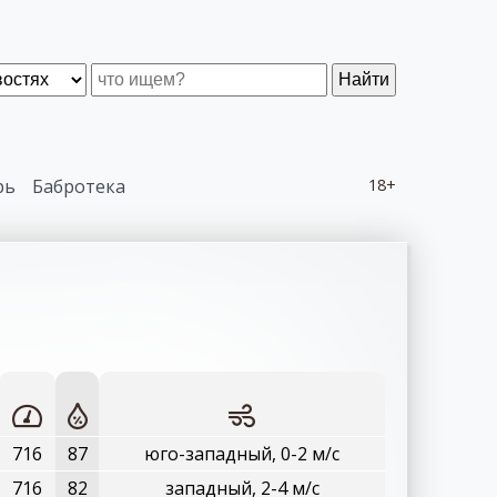
Найти
рь
Бабротека
18+
716
87
юго-западный, 0-2 м/с
716
82
западный, 2-4 м/с