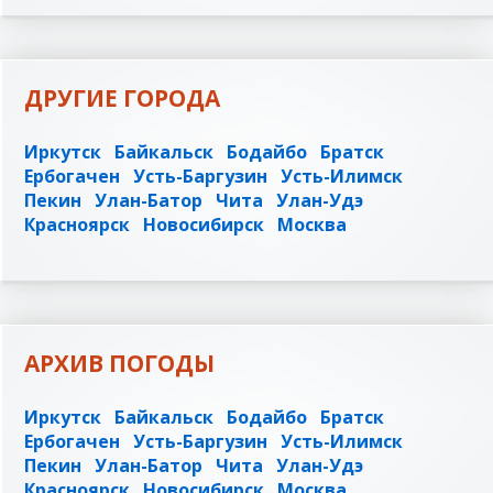
ДРУГИЕ ГОРОДА
Иркутск
Байкальск
Бодайбо
Братск
Ербогачен
Усть-Баргузин
Усть-Илимск
Пекин
Улан-Батор
Чита
Улан-Удэ
Красноярск
Новосибирск
Москва
АРХИВ ПОГОДЫ
Иркутск
Байкальск
Бодайбо
Братск
Ербогачен
Усть-Баргузин
Усть-Илимск
Пекин
Улан-Батор
Чита
Улан-Удэ
Красноярск
Новосибирск
Москва