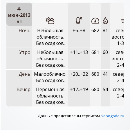
4-
июн-2013
вт
Ночь
Небольшая
+6..+8
682
81
север
облачность.
восточн
Без осадков.
1-3 м
Утро
Небольшая
+11..+13
681
60
север
облачность.
восточн
Без осадков.
2-4 м
День
Малооблачно.
+20..+22
680
41
северн
Без осадков.
2-4 м
Вечер
Переменная
+17..+19
680
54
северн
облачность
2-4 м
Без осадков.
Данные представлены сервисом
Nepogoda.ru