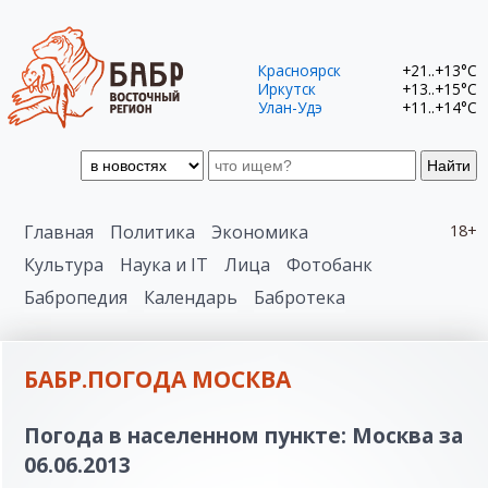
Красноярск
+21..+13°C
Иркутск
+13..+15°C
Улан-Удэ
+11..+14°C
Найти
Главная
Политика
Экономика
18+
Культура
Наука и IT
Лица
Фотобанк
Бабропедия
Календарь
Бабротека
БАБР.ПОГОДА МОСКВА
Погода в населенном пункте: Москва за
06.06.2013