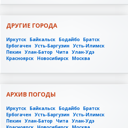
ДРУГИЕ ГОРОДА
Иркутск
Байкальск
Бодайбо
Братск
Ербогачен
Усть-Баргузин
Усть-Илимск
Пекин
Улан-Батор
Чита
Улан-Удэ
Красноярск
Новосибирск
Москва
АРХИВ ПОГОДЫ
Иркутск
Байкальск
Бодайбо
Братск
Ербогачен
Усть-Баргузин
Усть-Илимск
Пекин
Улан-Батор
Чита
Улан-Удэ
Красноярск
Новосибирск
Москва