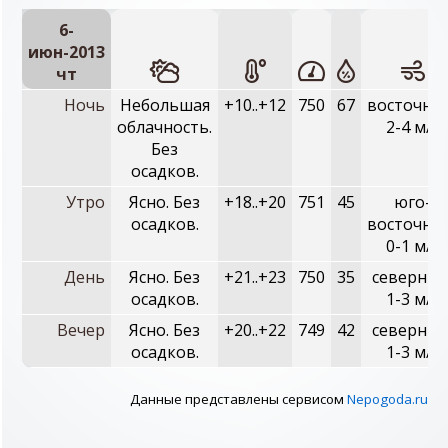
6-
июн-2013
чт
Ночь
Небольшая
+10..+12
750
67
восточны
облачность.
2-4 м/с
Без
осадков.
Утро
Ясно. Без
+18..+20
751
45
юго-
осадков.
восточны
0-1 м/с
День
Ясно. Без
+21..+23
750
35
северный
осадков.
1-3 м/с
Вечер
Ясно. Без
+20..+22
749
42
северный
осадков.
1-3 м/с
Данные представлены сервисом
Nepogoda.ru