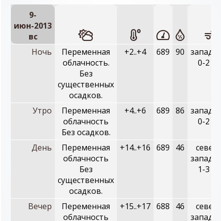
9-
июн-2013
вc
Ночь
Переменная
+2..+4
689
90
западн
облачность.
0-2 м/
Без
существенных
осадков.
Утро
Переменная
+4..+6
689
86
западн
облачность
0-2 м/
Без осадков.
День
Переменная
+14..+16
689
46
север
облачность
западн
Без
1-3 м/
существенных
осадков.
Вечер
Переменная
+15..+17
688
46
север
облачность
западн