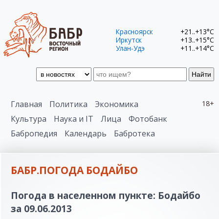
Красноярск
+21..+13°C
Иркутск
+13..+15°C
Улан-Удэ
+11..+14°C
Найти
Главная
Политика
Экономика
18+
Культура
Наука и IT
Лица
Фотобанк
Бабропедия
Календарь
Бабротека
БАБР.ПОГОДА БОДАЙБО
Погода в населенном пункте: Бодайбо
за 09.06.2013