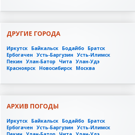
ДРУГИЕ ГОРОДА
Иркутск
Байкальск
Бодайбо
Братск
Ербогачен
Усть-Баргузин
Усть-Илимск
Пекин
Улан-Батор
Чита
Улан-Удэ
Красноярск
Новосибирск
Москва
АРХИВ ПОГОДЫ
Иркутск
Байкальск
Бодайбо
Братск
Ербогачен
Усть-Баргузин
Усть-Илимск
Пекин
Улан-Батор
Чита
Улан-Удэ