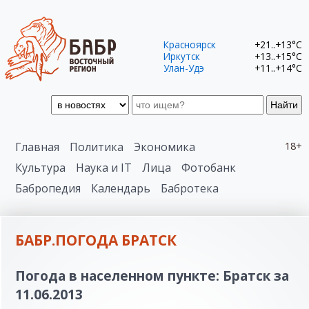
Красноярск
+21..+13°C
Иркутск
+13..+15°C
Улан-Удэ
+11..+14°C
Найти
Главная
Политика
Экономика
18+
Культура
Наука и IT
Лица
Фотобанк
Бабропедия
Календарь
Бабротека
БАБР.ПОГОДА БРАТСК
Погода в населенном пункте: Братск за
11.06.2013