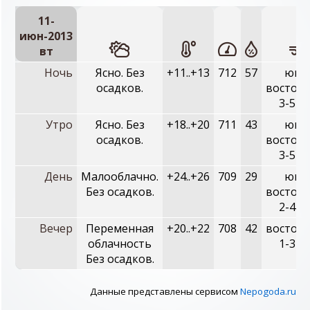
11-
июн-2013
вт
Ночь
Ясно. Без
+11..+13
712
57
юго-
осадков.
восточн
3-5 м
Утро
Ясно. Без
+18..+20
711
43
юго-
осадков.
восточн
3-5 м
День
Малооблачно.
+24..+26
709
29
юго-
Без осадков.
восточн
2-4 м
Вечер
Переменная
+20..+22
708
42
восточн
облачность
1-3 м
Без осадков.
Данные представлены сервисом
Nepogoda.ru