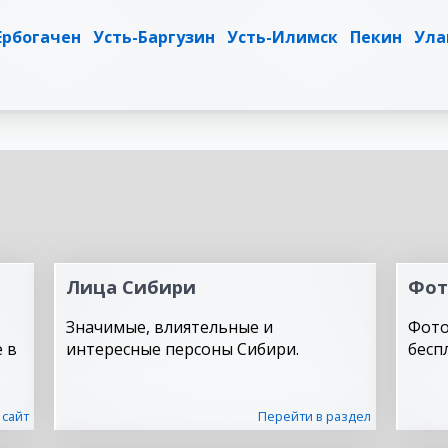
Ербогачен
Усть-Баргузин
Усть-Илимск
Пекин
Ула
Лица Сибири
Фот
Значимые, влиятельные и
Фото
 в
интересные персоны Сибири.
бесп
 сайт
Перейти в раздел