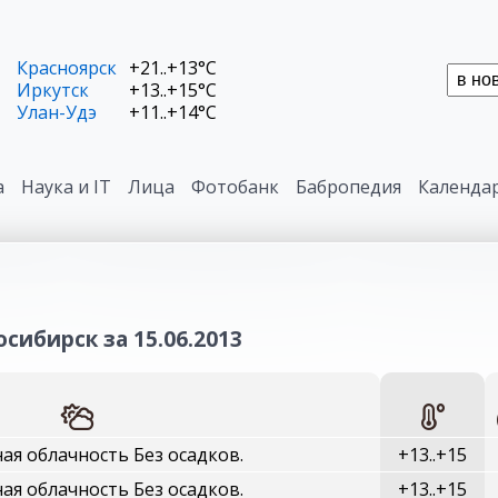
Красноярск
+21..+13°C
Иркутск
+13..+15°C
Улан-Удэ
+11..+14°C
а
Наука и IT
Лица
Фотобанк
Бабропедия
Календа
сибирск за 15.06.2013
ая облачность Без осадков.
+13..+15
ая облачность Без осадков.
+13..+15