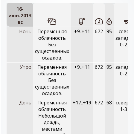
16-
июн-2013
вc
Ночь
Переменная
+9..+11
672
95
север
облачность
западн
Без
0-2 м/
существенных
осадков.
Утро
Переменная
+9..+11
672
95
западн
облачность
0-2 м/
Без
существенных
осадков.
День
Переменная
+17..+19
672
68
северн
облачность
1-3 м/
Небольшой
дождь,
местами