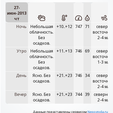
27-
июн-2013
чт
Ночь
Небольшая
+10..+12
747
71
северо-
облачность.
восточны
Без
2-4 м/с
осадков.
Утро
Небольшая
+11..+13
746
69
северо-
облачность.
восточны
Без
1-3 м/с
осадков.
День
Ясно. Без
+21..+23
746
34
северо-
осадков.
восточны
2-4 м/с
Вечер
Ясно. Без
+21..+23
744
39
северный
осадков.
2-4 м/с
Данные представлены сервисом
Nepogoda.ru