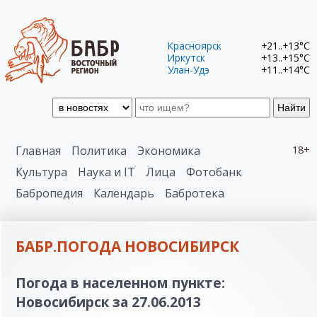
Красноярск
+21..+13°C
Иркутск
+13..+15°C
Улан-Удэ
+11..+14°C
Найти
Главная
Политика
Экономика
18+
Культура
Наука и IT
Лица
Фотобанк
Бабропедия
Календарь
Бабротека
БАБР.ПОГОДА НОВОСИБИРСК
Погода в населенном пункте:
Новосибирск за 27.06.2013