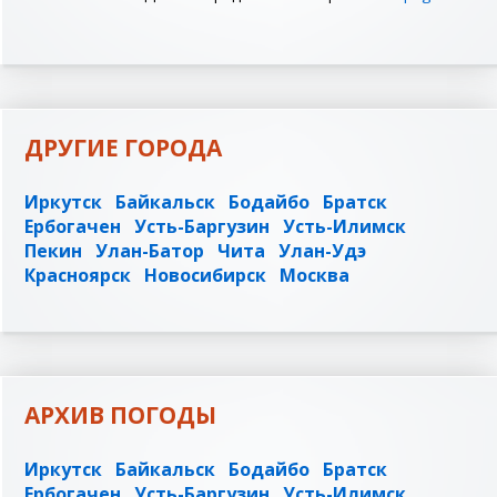
ДРУГИЕ ГОРОДА
Иркутск
Байкальск
Бодайбо
Братск
Ербогачен
Усть-Баргузин
Усть-Илимск
Пекин
Улан-Батор
Чита
Улан-Удэ
Красноярск
Новосибирск
Москва
АРХИВ ПОГОДЫ
Иркутск
Байкальск
Бодайбо
Братск
Ербогачен
Усть-Баргузин
Усть-Илимск