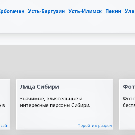
Ербогачен
Усть-Баргузин
Усть-Илимск
Пекин
Ула
Лица Сибири
Фот
Значимые, влиятельные и
Фото
 в
интересные персоны Сибири.
бесп
 сайт
Перейти в раздел