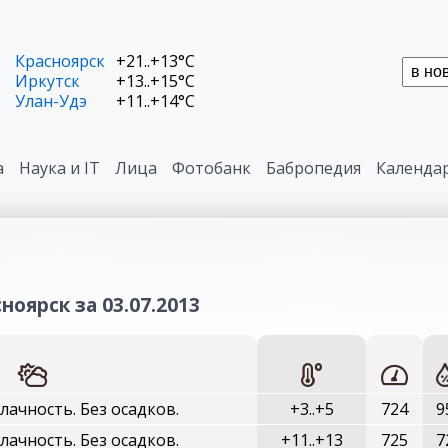
Красноярск
+21..+13°C
Иркутск
+13..+15°C
Улан-Удэ
+11..+14°C
а
Наука и IT
Лица
Фотобанк
Бабропедия
Календа
ноярск за 03.07.2013
ачность. Без осадков.
+3..+5
724
9
ачность. Без осадков.
+11..+13
725
7