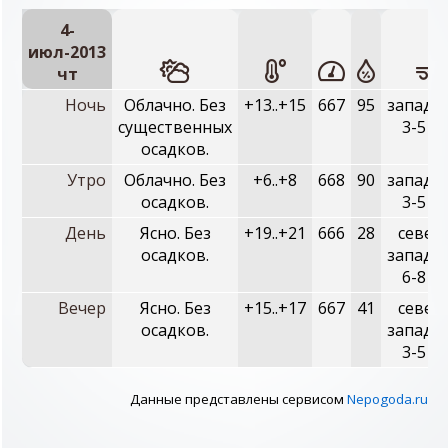
4-
июл-2013
чт
Ночь
Облачно. Без
+13..+15
667
95
западн
существенных
3-5 м/
осадков.
Утро
Облачно. Без
+6..+8
668
90
западн
осадков.
3-5 м/
День
Ясно. Без
+19..+21
666
28
север
осадков.
западн
6-8 м/
Вечер
Ясно. Без
+15..+17
667
41
север
осадков.
западн
3-5 м/
Данные представлены сервисом
Nepogoda.ru