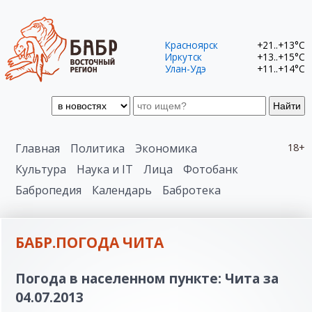
Красноярск
+21..+13°C
Иркутск
+13..+15°C
Улан-Удэ
+11..+14°C
Найти
Главная
Политика
Экономика
18+
Культура
Наука и IT
Лица
Фотобанк
Бабропедия
Календарь
Бабротека
БАБР.ПОГОДА ЧИТА
Погода в населенном пункте: Чита за
04.07.2013