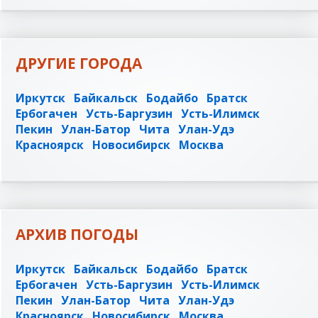
ДРУГИЕ ГОРОДА
Иркутск
Байкальск
Бодайбо
Братск
Ербогачен
Усть-Баргузин
Усть-Илимск
Пекин
Улан-Батор
Чита
Улан-Удэ
Красноярск
Новосибирск
Москва
АРХИВ ПОГОДЫ
Иркутск
Байкальск
Бодайбо
Братск
Ербогачен
Усть-Баргузин
Усть-Илимск
Пекин
Улан-Батор
Чита
Улан-Удэ
Красноярск
Новосибирск
Москва