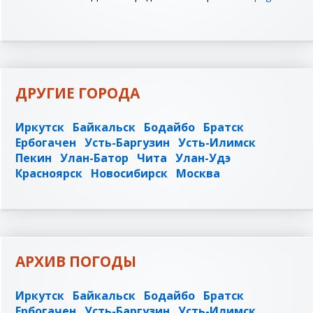
ДРУГИЕ ГОРОДА
Иркутск
Байкальск
Бодайбо
Братск
Ербогачен
Усть-Баргузин
Усть-Илимск
Пекин
Улан-Батор
Чита
Улан-Удэ
Красноярск
Новосибирск
Москва
АРХИВ ПОГОДЫ
Иркутск
Байкальск
Бодайбо
Братск
Ербогачен
Усть-Баргузин
Усть-Илимск