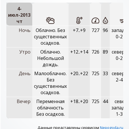
4-
июл-2013
чт
Ночь
Облачно. Без
+7..+9
727
96
западн
существенных
0-2 м/
осадков.
Утро
Облачно.
+12..+14
726
89
северн
Небольшой
0-2 м/
дождь.
День
Малооблачно.
+20..+22
725
33
северн
Без
2-4 м/
существенных
осадков.
Вечер
Переменная
+18..+20
725
44
север
облачность
западн
Без осадков.
1-3 м/
Данные представлены сервисом
Nepogoda.ru