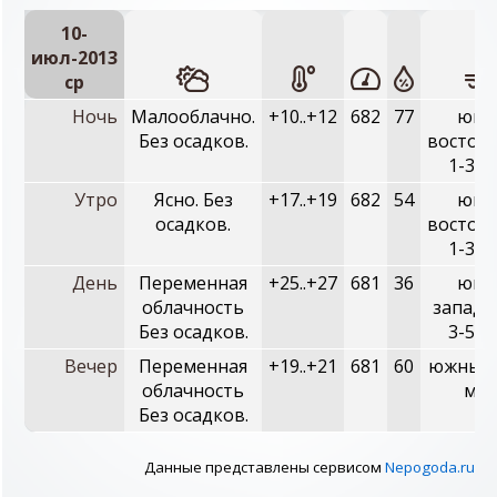
10-
июл-2013
ср
Ночь
Малооблачно.
+10..+12
682
77
юго
Без осадков.
восточ
1-3 м
Утро
Ясно. Без
+17..+19
682
54
юго
осадков.
восточ
1-3 м
День
Переменная
+25..+27
681
36
юго
облачность
западн
Без осадков.
3-5 м
Вечер
Переменная
+19..+21
681
60
южный,
облачность
м/с
Без осадков.
Данные представлены сервисом
Nepogoda.ru