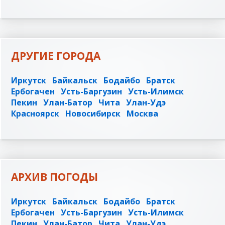
ДРУГИЕ ГОРОДА
Иркутск
Байкальск
Бодайбо
Братск
Ербогачен
Усть-Баргузин
Усть-Илимск
Пекин
Улан-Батор
Чита
Улан-Удэ
Красноярск
Новосибирск
Москва
АРХИВ ПОГОДЫ
Иркутск
Байкальск
Бодайбо
Братск
Ербогачен
Усть-Баргузин
Усть-Илимск
Пекин
Улан-Батор
Чита
Улан-Удэ