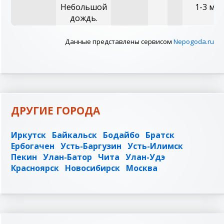
Небольшой
1-3 м/с
дождь.
Данные представлены сервисом
Nepogoda.ru
ДРУГИЕ ГОРОДА
Иркутск
Байкальск
Бодайбо
Братск
Ербогачен
Усть-Баргузин
Усть-Илимск
Пекин
Улан-Батор
Чита
Улан-Удэ
Красноярск
Новосибирск
Москва