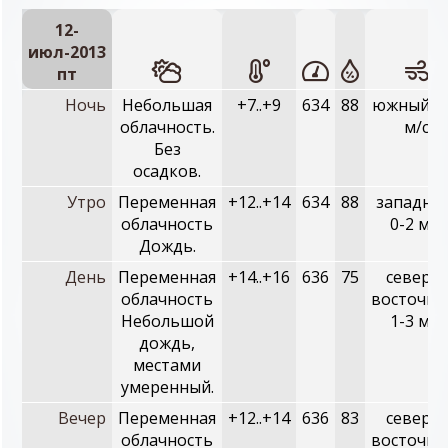
12-
июл-2013
пт
Ночь
Небольшая
+7..+9
634
88
южный, 1
облачность.
м/с
Без
осадков.
Утро
Переменная
+12..+14
634
88
западны
облачность
0-2 м/с
Дождь.
День
Переменная
+14..+16
636
75
северо-
облачность
восточны
Небольшой
1-3 м/с
дождь,
местами
умеренный.
Вечер
Переменная
+12..+14
636
83
северо-
облачность
восточны