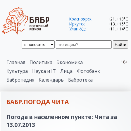
Красноярск
+21..+13°C
Иркутск
+13..+15°C
Улан-Удэ
+11..+14°C
Найти
Главная
Политика
Экономика
18+
Культура
Наука и IT
Лица
Фотобанк
Бабропедия
Календарь
Бабротека
БАБР.ПОГОДА ЧИТА
Погода в населенном пункте: Чита за
13.07.2013