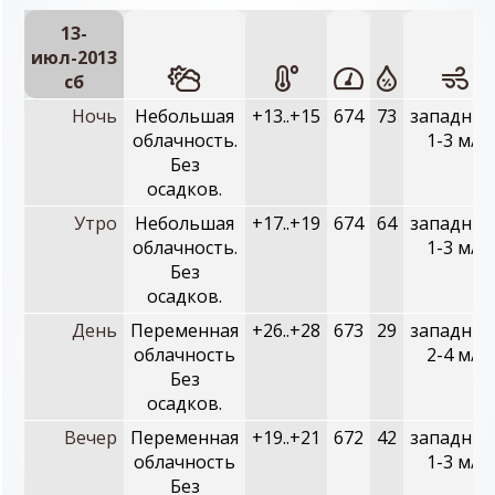
13-
июл-2013
сб
Ночь
Небольшая
+13..+15
674
73
западный
облачность.
1-3 м/с
Без
осадков.
Утро
Небольшая
+17..+19
674
64
западный
облачность.
1-3 м/с
Без
осадков.
День
Переменная
+26..+28
673
29
западный
облачность
2-4 м/с
Без
осадков.
Вечер
Переменная
+19..+21
672
42
западный
облачность
1-3 м/с
Без