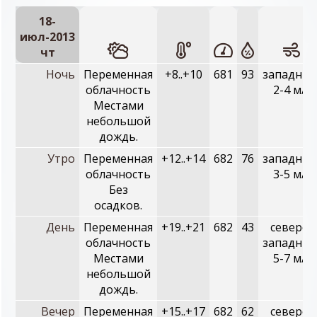
18-
июл-2013
чт
Ночь
Переменная
+8..+10
681
93
западный
облачность
2-4 м/с
Местами
небольшой
дождь.
Утро
Переменная
+12..+14
682
76
западный
облачность
3-5 м/с
Без
осадков.
День
Переменная
+19..+21
682
43
северо-
облачность
западный
Местами
5-7 м/с
небольшой
дождь.
Вечер
Переменная
+15..+17
682
62
северо-