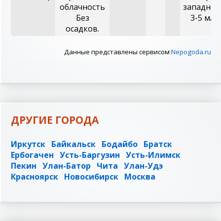
облачность
западный
Без
3-5 м/с
осадков.
Данные представлены сервисом
Nepogoda.ru
ДРУГИЕ ГОРОДА
Иркутск
Байкальск
Бодайбо
Братск
Ербогачен
Усть-Баргузин
Усть-Илимск
Пекин
Улан-Батор
Чита
Улан-Удэ
Красноярск
Новосибирск
Москва