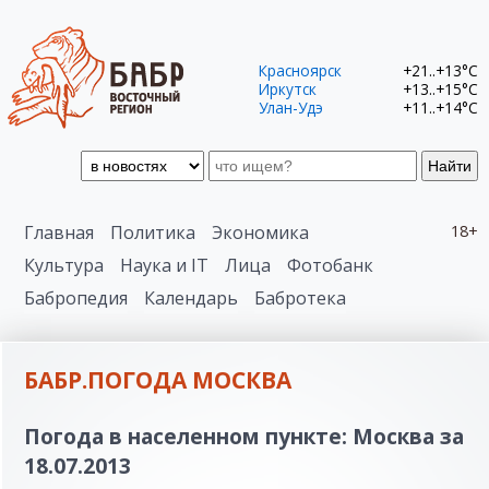
Красноярск
+21..+13°C
Иркутск
+13..+15°C
Улан-Удэ
+11..+14°C
Найти
Главная
Политика
Экономика
18+
Культура
Наука и IT
Лица
Фотобанк
Бабропедия
Календарь
Бабротека
БАБР.ПОГОДА МОСКВА
Погода в населенном пункте: Москва за
18.07.2013