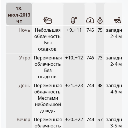
18-
июл-2013
чт
Ночь
Небольшая
+9..+11
745
75
западный
облачность.
2-4 м/с
Без
осадков.
Утро
Переменная
+10..+12
746
73
западный
облачность
2-4 м/с
Без
осадков.
День
Переменная
+21..+23
744
48
западный
облачность.
4-6 м/с
Местами
небольшой
дождь.
Вечер
Переменная
+20..+22
744
57
западный
облачность
3-5 м/с