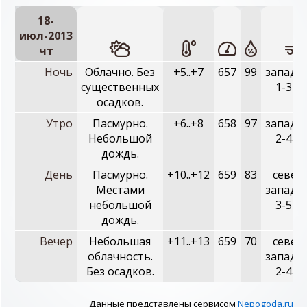
18-
июл-2013
чт
Ночь
Облачно. Без
+5..+7
657
99
западн
существенных
1-3 м/
осадков.
Утро
Пасмурно.
+6..+8
658
97
западн
Небольшой
2-4 м/
дождь.
День
Пасмурно.
+10..+12
659
83
север
Местами
западн
небольшой
3-5 м/
дождь.
Вечер
Небольшая
+11..+13
659
70
север
облачность.
западн
Без осадков.
2-4 м/
Данные представлены сервисом
Nepogoda.ru