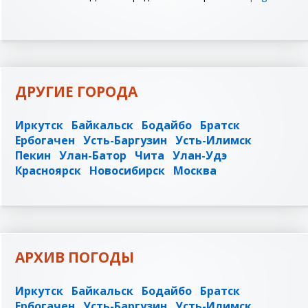
ДРУГИЕ ГОРОДА
Иркутск
Байкальск
Бодайбо
Братск
Ербогачен
Усть-Баргузин
Усть-Илимск
Пекин
Улан-Батор
Чита
Улан-Удэ
Красноярск
Новосибирск
Москва
АРХИВ ПОГОДЫ
Иркутск
Байкальск
Бодайбо
Братск
Ербогачен
Усть-Баргузин
Усть-Илимск