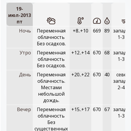
19-
июл-2013
пт
Ночь
Переменная
+8..+10
669
89
западн
облачность
1-3 м/
Без осадков.
Утро
Переменная
+12..+14
670
68
западн
облачность
1-3 м/
Без осадков.
День
Переменная
+20..+22
670
40
север
облачность.
западн
Местами
2-4 м/
небольшой
дождь.
Вечер
Переменная
+15..+17
670
67
западн
облачность
1-3 м/
Без
существенных