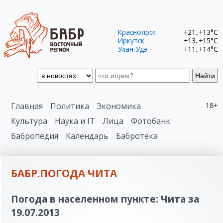
Красноярск
+21..+13°C
Иркутск
+13..+15°C
Улан-Удэ
+11..+14°C
Найти
Главная
Политика
Экономика
18+
Культура
Наука и IT
Лица
Фотобанк
Бабропедия
Календарь
Бабротека
БАБР.ПОГОДА ЧИТА
Погода в населенном пункте: Чита за
19.07.2013