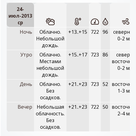
24-
июл-2013
ср
Ночь
Облачно.
+13..+15
722
96
северный
Небольшой
0-2 м/с
дождь.
Утро
Облачно.
+15..+17
723
86
северо-
Местами
восточны
небольшой
0-2 м/с
дождь.
День
Облачно.
+21..+23
723
52
восточны
Без
1-3 м/с
осадков.
Вечер
Небольшая
+21..+23
722
50
восточны
облачность.
2-4 м/с
Без
осадков.