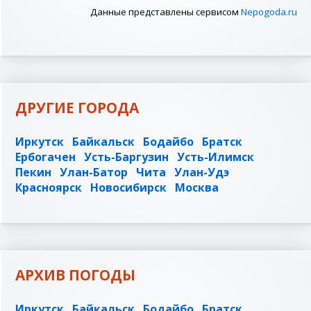
Данные представлены сервисом
Nepogoda.ru
ДРУГИЕ ГОРОДА
Иркутск
Байкальск
Бодайбо
Братск
Ербогачен
Усть-Баргузин
Усть-Илимск
Пекин
Улан-Батор
Чита
Улан-Удэ
Красноярск
Новосибирск
Москва
АРХИВ ПОГОДЫ
Иркутск
Байкальск
Бодайбо
Братск