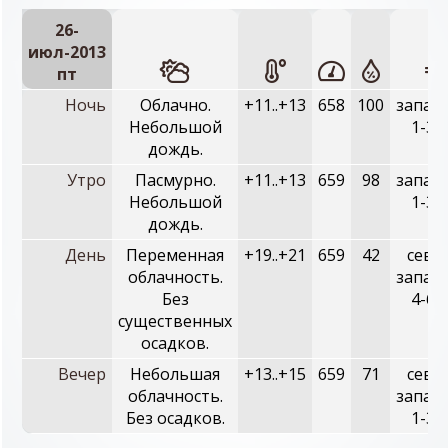
26-
июл-2013
пт
Ночь
Облачно.
+11..+13
658
100
запад
Небольшой
1-3 
дождь.
Утро
Пасмурно.
+11..+13
659
98
запад
Небольшой
1-3 
дождь.
День
Переменная
+19..+21
659
42
севе
облачность.
запад
Без
4-6 
существенных
осадков.
Вечер
Небольшая
+13..+15
659
71
севе
облачность.
запад
Без осадков.
1-3 