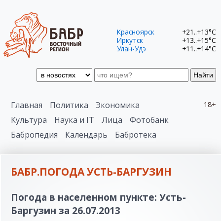
Красноярск
+21..+13°C
Иркутск
+13..+15°C
Улан-Удэ
+11..+14°C
Найти
Главная
Политика
Экономика
18+
Культура
Наука и IT
Лица
Фотобанк
Бабропедия
Календарь
Бабротека
БАБР.ПОГОДА УСТЬ-БАРГУЗИН
Погода в населенном пункте: Усть-
Баргузин за 26.07.2013