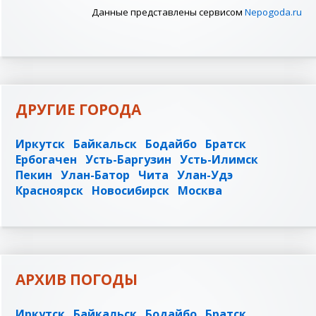
Данные представлены сервисом
Nepogoda.ru
ДРУГИЕ ГОРОДА
Иркутск
Байкальск
Бодайбо
Братск
Ербогачен
Усть-Баргузин
Усть-Илимск
Пекин
Улан-Батор
Чита
Улан-Удэ
Красноярск
Новосибирск
Москва
АРХИВ ПОГОДЫ
Иркутск
Байкальск
Бодайбо
Братск