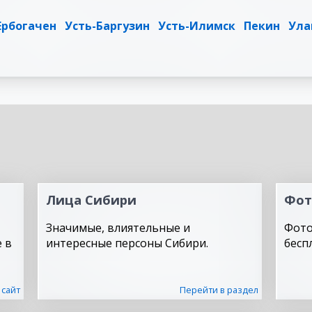
Ербогачен
Усть-Баргузин
Усть-Илимск
Пекин
Ула
Лица Сибири
Фот
Значимые, влиятельные и
Фото
 в
интересные персоны Сибири.
бесп
 сайт
Перейти в раздел