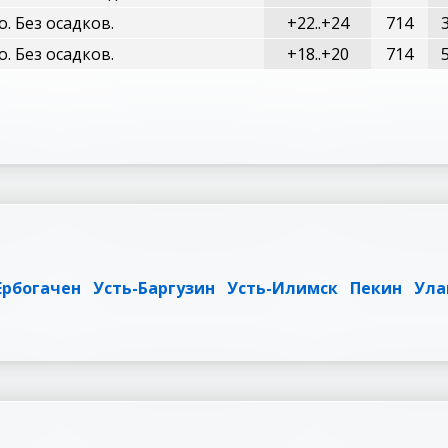
о. Без осадков.
+22..+24
714
о. Без осадков.
+18..+20
714
Ербогачен
Усть-Баргузин
Усть-Илимск
Пекин
Ула