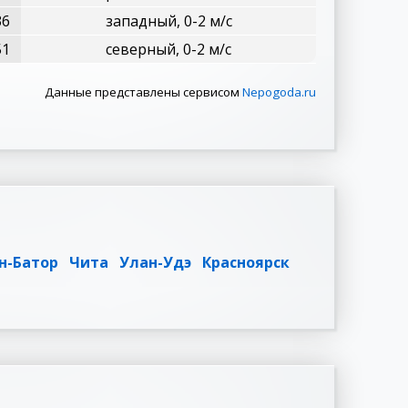
36
западный, 0-2 м/с
51
северный, 0-2 м/с
Данные представлены сервисом
Nepogoda.ru
н-Батор
Чита
Улан-Удэ
Красноярск