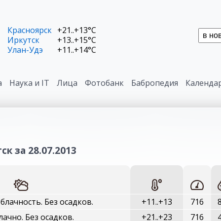
Красноярск
+21..+13°C
Иркутск
+13..+15°C
Улан-Удэ
+11..+14°C
а
Наука и IT
Лица
Фотобанк
Бабропедия
Календа
к за 28.07.2013
лачность. Без осадков.
+11..+13
716
ачно. Без осадков.
+21..+23
716