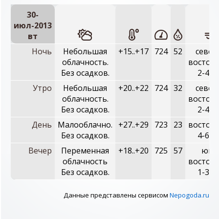
30-
июл-2013
вт
Ночь
Небольшая
+15..+17
724
52
север
облачность.
восточ
Без осадков.
2-4 м
Утро
Небольшая
+20..+22
724
32
север
облачность.
восточ
Без осадков.
2-4 м
День
Малооблачно.
+27..+29
723
23
восточ
Без осадков.
4-6 м
Вечер
Переменная
+18..+20
725
57
юго
облачность
восточ
Без осадков.
1-3 м
Данные представлены сервисом
Nepogoda.ru