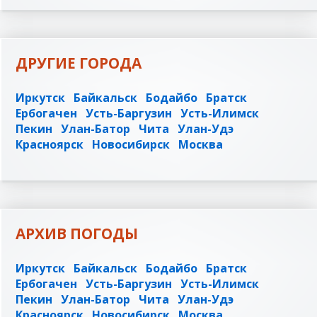
ДРУГИЕ ГОРОДА
Иркутск
Байкальск
Бодайбо
Братск
Ербогачен
Усть-Баргузин
Усть-Илимск
Пекин
Улан-Батор
Чита
Улан-Удэ
Красноярск
Новосибирск
Москва
АРХИВ ПОГОДЫ
Иркутск
Байкальск
Бодайбо
Братск
Ербогачен
Усть-Баргузин
Усть-Илимск
Пекин
Улан-Батор
Чита
Улан-Удэ
Красноярск
Новосибирск
Москва