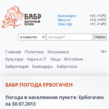
Красноярск
+21..+13°C
Иркутск
+13..+15°C
Улан-Удэ
+11..+14°C
Найти
Главная
Политика
Экономика
18+
Культура
Наука и IT
Лица
Фотобанк
Бабропедия
Календарь
Бабротека
БАБР.ПОГОДА ЕРБОГАЧЕН
Погода в населенном пункте: Ербогачен
за 30.07.2013