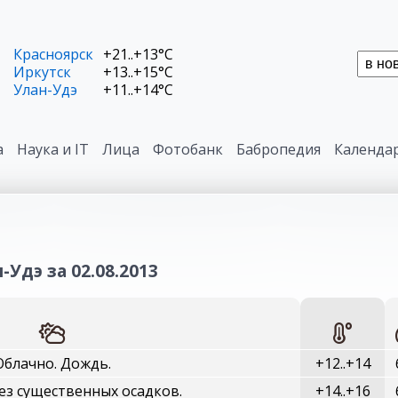
Красноярск
+21..+13°C
Иркутск
+13..+15°C
Улан-Удэ
+11..+14°C
а
Наука и IT
Лица
Фотобанк
Бабропедия
Календа
-Удэ за 02.08.2013
Облачно. Дождь.
+12..+14
ез существенных осадков.
+14..+16