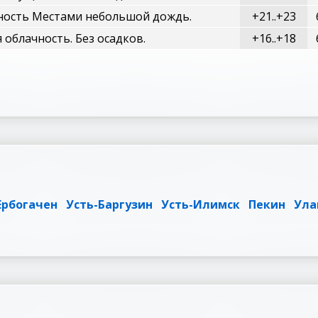
ность Местами небольшой дождь.
+21..+23
облачность. Без осадков.
+16..+18
Ербогачен
Усть-Баргузин
Усть-Илимск
Пекин
Ула