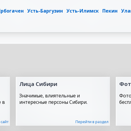
Ербогачен
Усть-Баргузин
Усть-Илимск
Пекин
Ула
Лица Сибири
Фот
Значимые, влиятельные и
Фото
 в
интересные персоны Сибири.
бесп
 сайт
Перейти в раздел