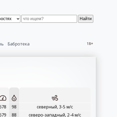
Найти
рь
Бабротека
18+
678
98
северный, 3-5 м/с
679
88
северо-западный, 2-4 м/с