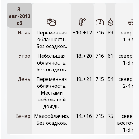
3-
авг-2013
сб
Ночь
Переменная
+10..+12
716
89
северны
облачность
1-3 м/
Без осадков.
Утро
Небольшая
+18..+20
716
61
северны
облачность.
1-3 м/
Без осадков.
День
Переменная
+19..+21
715
54
северны
облачность.
2-4 м/
Местами
небольшой
дождь.
Вечер
Малооблачно.
+14..+16
715
75
северо
Без осадков.
восточн
1-3 м/