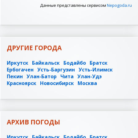
Данные представлены сервисом
Nepogoda.ru
ДРУГИЕ ГОРОДА
Иркутск
Байкальск
Бодайбо
Братск
Ербогачен
Усть-Баргузин
Усть-Илимск
Пекин
Улан-Батор
Чита
Улан-Удэ
Красноярск
Новосибирск
Москва
АРХИВ ПОГОДЫ
Иркутск
Байкальск
Бодайбо
Братск