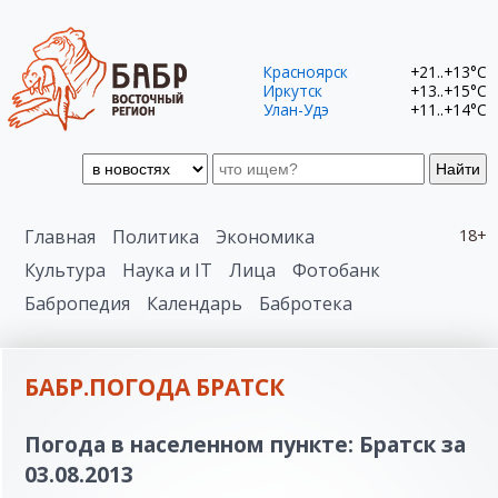
Красноярск
+21..+13°C
Иркутск
+13..+15°C
Улан-Удэ
+11..+14°C
Найти
Главная
Политика
Экономика
18+
Культура
Наука и IT
Лица
Фотобанк
Бабропедия
Календарь
Бабротека
БАБР.ПОГОДА БРАТСК
Погода в населенном пункте: Братск за
03.08.2013