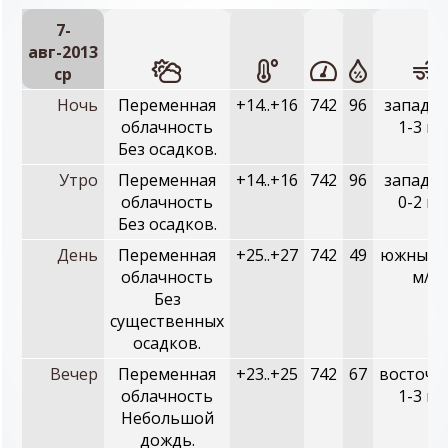
7-
авг-2013
ср
Ночь
Переменная
+14..+16
742
96
западны
облачность
1-3 м/
Без осадков.
Утро
Переменная
+14..+16
742
96
западны
облачность
0-2 м/
Без осадков.
День
Переменная
+25..+27
742
49
южный, 
облачность
м/с
Без
существенных
осадков.
Вечер
Переменная
+23..+25
742
67
восточн
облачность
1-3 м/
Небольшой
дождь.