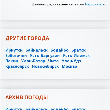
Данные представлены сервисом
Nepogoda.ru
ДРУГИЕ ГОРОДА
Иркутск
Байкальск
Бодайбо
Братск
Ербогачен
Усть-Баргузин
Усть-Илимск
Пекин
Улан-Батор
Чита
Улан-Удэ
Красноярск
Новосибирск
Москва
АРХИВ ПОГОДЫ
Иркутск
Байкальск
Бодайбо
Братск