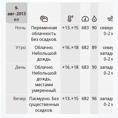
9-
авг-2013
пт
Ночь
Переменная
+13..+15
683
90
северны
облачность
0-2 м/с
Без осадков.
Утро
Облачно.
+16..+18
682
89
северо
Небольшой
западны
дождь.
0-2 м/с
День
Облачно.
+16..+18
683
90
западны
Небольшой
0-2 м/с
дождь,
местами
умеренный.
Вечер
Пасмурно. Без
+13..+15
682
96
западны
существенных
0-2 м/с
осадков.