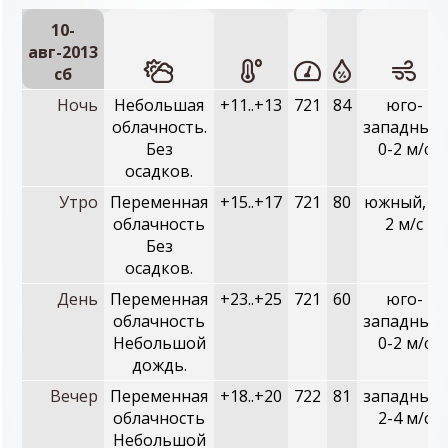
10-
авг-2013
сб
Ночь
Небольшая
+11..+13
721
84
юго-
облачность.
западный,
Без
0-2 м/с
осадков.
Утро
Переменная
+15..+17
721
80
южный, 0-
облачность
2 м/с
Без
осадков.
День
Переменная
+23..+25
721
60
юго-
облачность
западный,
Небольшой
0-2 м/с
дождь.
Вечер
Переменная
+18..+20
722
81
западный,
облачность
2-4 м/с
Небольшой