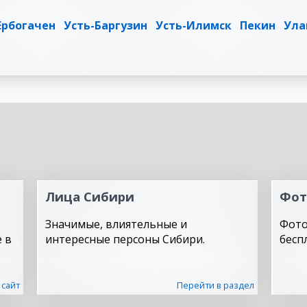
Ербогачен
Усть-Баргузин
Усть-Илимск
Пекин
Ула
Лица Сибири
Фот
Значимые, влиятельные и
Фото
 в
интересные персоны Сибири.
бесп
 сайт
Перейти в раздел