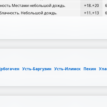
ность Местами небольшой дождь.
+18..+20
блачность. Небольшой дождь.
+11..+13
Ербогачен
Усть-Баргузин
Усть-Илимск
Пекин
Ула