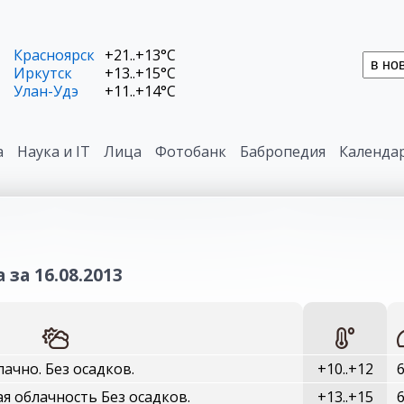
Красноярск
+21..+13°C
Иркутск
+13..+15°C
Улан-Удэ
+11..+14°C
а
Наука и IT
Лица
Фотобанк
Бабропедия
Календа
 за 16.08.2013
ачно. Без осадков.
+10..+12
я облачность Без осадков.
+13..+15