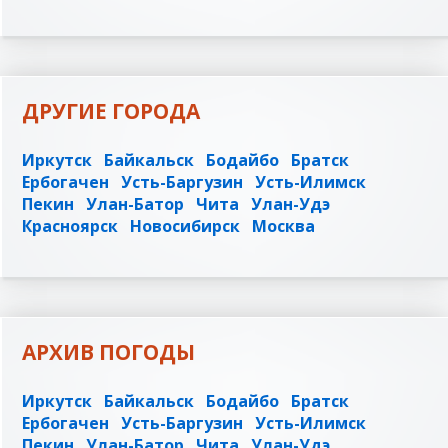
ДРУГИЕ ГОРОДА
Иркутск
Байкальск
Бодайбо
Братск
Ербогачен
Усть-Баргузин
Усть-Илимск
Пекин
Улан-Батор
Чита
Улан-Удэ
Красноярск
Новосибирск
Москва
АРХИВ ПОГОДЫ
Иркутск
Байкальск
Бодайбо
Братск
Ербогачен
Усть-Баргузин
Усть-Илимск
Пекин
Улан-Батор
Чита
Улан-Удэ