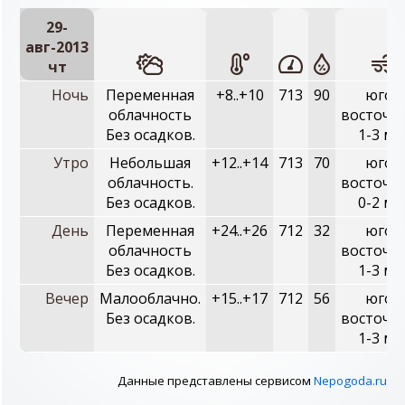
29-
авг-2013
чт
Ночь
Переменная
+8..+10
713
90
юго-
облачность
восточн
Без осадков.
1-3 м/
Утро
Небольшая
+12..+14
713
70
юго-
облачность.
восточн
Без осадков.
0-2 м/
День
Переменная
+24..+26
712
32
юго-
облачность
восточн
Без осадков.
1-3 м/
Вечер
Малооблачно.
+15..+17
712
56
юго-
Без осадков.
восточн
1-3 м/
Данные представлены сервисом
Nepogoda.ru