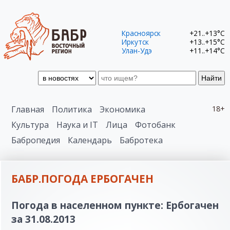
Красноярск
+21..+13°C
Иркутск
+13..+15°C
Улан-Удэ
+11..+14°C
Найти
Главная
Политика
Экономика
18+
Культура
Наука и IT
Лица
Фотобанк
Бабропедия
Календарь
Бабротека
БАБР.ПОГОДА ЕРБОГАЧЕН
Погода в населенном пункте: Ербогачен
за 31.08.2013