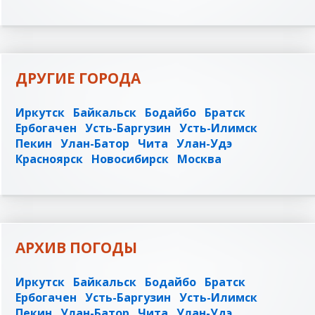
ДРУГИЕ ГОРОДА
Иркутск
Байкальск
Бодайбо
Братск
Ербогачен
Усть-Баргузин
Усть-Илимск
Пекин
Улан-Батор
Чита
Улан-Удэ
Красноярск
Новосибирск
Москва
АРХИВ ПОГОДЫ
Иркутск
Байкальск
Бодайбо
Братск
Ербогачен
Усть-Баргузин
Усть-Илимск
Пекин
Улан-Батор
Чита
Улан-Удэ