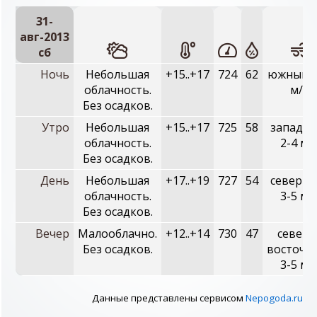
31-
авг-2013
сб
Ночь
Небольшая
+15..+17
724
62
южный, 
облачность.
м/с
Без осадков.
Утро
Небольшая
+15..+17
725
58
западны
облачность.
2-4 м/
Без осадков.
День
Небольшая
+17..+19
727
54
северны
облачность.
3-5 м/
Без осадков.
Вечер
Малооблачно.
+12..+14
730
47
северо
Без осадков.
восточн
3-5 м/
Данные представлены сервисом
Nepogoda.ru