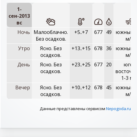
1-
сен-2013
вc
Ночь
Малооблачно.
+5..+7
677
49
южный, 
Без осадков.
м/с
Утро
Ясно. Без
+13..+15
678
36
южный, 
осадков.
м/с
День
Ясно. Без
+23..+25
677
20
юго-
осадков.
восточн
1-3 м/
Вечер
Ясно. Без
+10..+12
678
45
южный, 
осадков.
м/с
Данные представлены сервисом
Nepogoda.ru