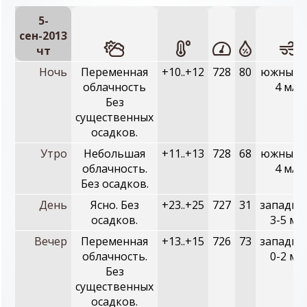
5-
сен-2013
чт
Ночь
Переменная
+10..+12
728
80
южный, 
облачность
4 м/с
Без
существенных
осадков.
Утро
Небольшая
+11..+13
728
68
южный, 
облачность.
4 м/с
Без осадков.
День
Ясно. Без
+23..+25
727
31
западны
осадков.
3-5 м/с
Вечер
Переменная
+13..+15
726
73
западны
облачность.
0-2 м/с
Без
существенных
осадков.