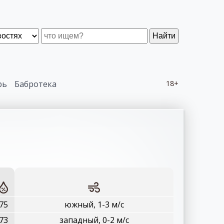
Найти
рь
Бабротека
18+
75
южный, 1-3 м/с
73
западный, 0-2 м/с