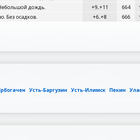
Небольшой дождь.
+9..+11
664
о. Без осадков.
+6..+8
666
Ербогачен
Усть-Баргузин
Усть-Илимск
Пекин
Ула