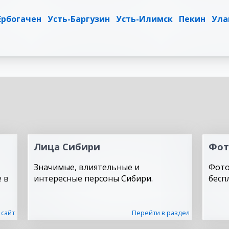
Ербогачен
Усть-Баргузин
Усть-Илимск
Пекин
Ула
Лица Сибири
Фот
Значимые, влиятельные и
Фото
 в
интересные персоны Сибири.
бесп
 сайт
Перейти в раздел