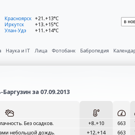
Красноярск
+21..+13°C
Иркутск
+13..+15°C
Улан-Удэ
+11..+14°C
а
Наука и IT
Лица
Фотобанк
Бабропедия
Календа
-Баргузин за 07.09.2013
ачность. Без осадков.
+8..+10
663
ами небольшой дождь.
+12..+14
663