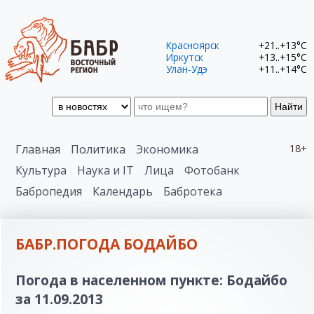
Красноярск
+21..+13°C
Иркутск
+13..+15°C
Улан-Удэ
+11..+14°C
Найти
Главная
Политика
Экономика
18+
Культура
Наука и IT
Лица
Фотобанк
Бабропедия
Календарь
Бабротека
БАБР.ПОГОДА БОДАЙБО
Погода в населенном пункте: Бодайбо
за 11.09.2013