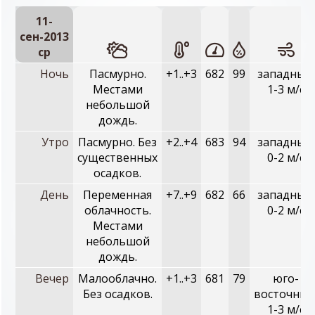
11-
сен-2013
ср
Ночь
Пасмурно.
+1..+3
682
99
западный,
Местами
1-3 м/с
небольшой
дождь.
Утро
Пасмурно. Без
+2..+4
683
94
западный,
существенных
0-2 м/с
осадков.
День
Переменная
+7..+9
682
66
западный,
облачность.
0-2 м/с
Местами
небольшой
дождь.
Вечер
Малооблачно.
+1..+3
681
79
юго-
Без осадков.
восточный
1-3 м/с