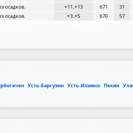
ез осадков.
+11..+13
671
31
ез осадков.
+3..+5
670
57
Ербогачен
Усть-Баргузин
Усть-Илимск
Пекин
Ула