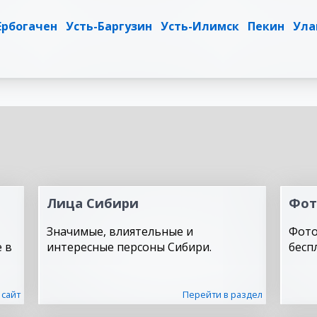
Ербогачен
Усть-Баргузин
Усть-Илимск
Пекин
Ула
Лица Сибири
Фот
Значимые, влиятельные и
Фото
 в
интересные персоны Сибири.
бесп
 сайт
Перейти в раздел