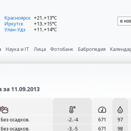
Красноярск
+21..+13°C
Иркутск
+13..+15°C
Улан-Удэ
+11..+14°C
а
Наука и IT
Лица
Фотобанк
Бабропедия
Календа
 за 11.09.2013
 Без осадков.
-2..-4
671
97
 Без осадков.
-3..-5
671
98