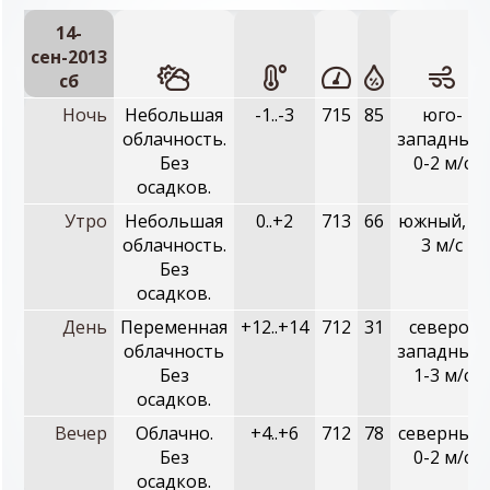
14-
сен-2013
сб
Ночь
Небольшая
-1..-3
715
85
юго-
облачность.
западный,
Без
0-2 м/с
осадков.
Утро
Небольшая
0..+2
713
66
южный, 1-
облачность.
3 м/с
Без
осадков.
День
Переменная
+12..+14
712
31
северо-
облачность
западный,
Без
1-3 м/с
осадков.
Вечер
Облачно.
+4..+6
712
78
северный,
Без
0-2 м/с
осадков.