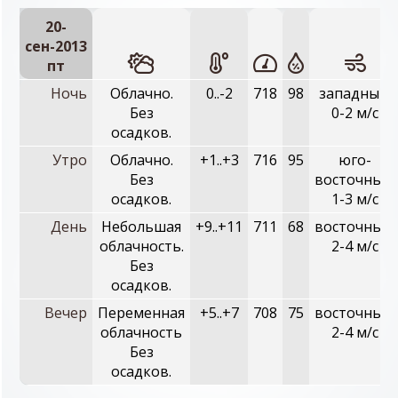
20-
сен-2013
пт
Ночь
Облачно.
0..-2
718
98
западный,
Без
0-2 м/с
осадков.
Утро
Облачно.
+1..+3
716
95
юго-
Без
восточный,
осадков.
1-3 м/с
День
Небольшая
+9..+11
711
68
восточный,
облачность.
2-4 м/с
Без
осадков.
Вечер
Переменная
+5..+7
708
75
восточный,
облачность
2-4 м/с
Без
осадков.