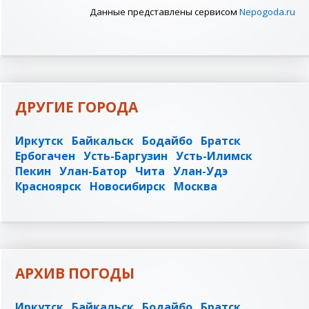
Данные представлены сервисом
Nepogoda.ru
ДРУГИЕ ГОРОДА
Иркутск
Байкальск
Бодайбо
Братск
Ербогачен
Усть-Баргузин
Усть-Илимск
Пекин
Улан-Батор
Чита
Улан-Удэ
Красноярск
Новосибирск
Москва
АРХИВ ПОГОДЫ
Иркутск
Байкальск
Бодайбо
Братск