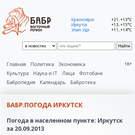
Красноярск
+21..+13°C
Иркутск
+13..+15°C
Улан-Удэ
+11..+14°C
Найти
Главная
Политика
Экономика
18+
Культура
Наука и IT
Лица
Фотобанк
Бабропедия
Календарь
Бабротека
БАБР.ПОГОДА ИРКУТСК
Погода в населенном пункте: Иркутск
за 20.09.2013