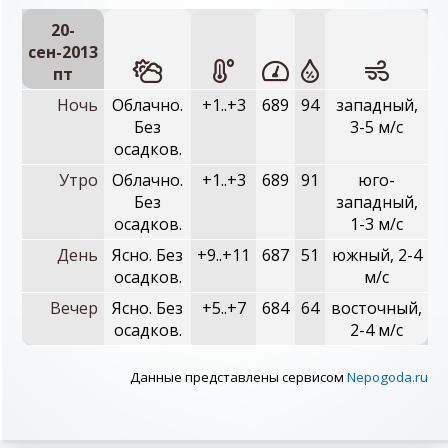
20-
сен-2013
пт
Ночь
Облачно.
+1..+3
689
94
западный,
Без
3-5 м/с
осадков.
Утро
Облачно.
+1..+3
689
91
юго-
Без
западный,
осадков.
1-3 м/с
День
Ясно. Без
+9..+11
687
51
южный, 2-4
осадков.
м/с
Вечер
Ясно. Без
+5..+7
684
64
восточный,
осадков.
2-4 м/с
Данные представлены сервисом
Nepogoda.ru