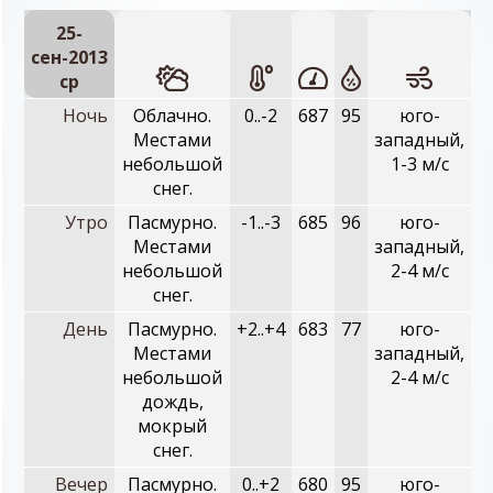
25-
сен-2013
ср
Ночь
Облачно.
0..-2
687
95
юго-
Местами
западный,
небольшой
1-3 м/с
снег.
Утро
Пасмурно.
-1..-3
685
96
юго-
Местами
западный,
небольшой
2-4 м/с
снег.
День
Пасмурно.
+2..+4
683
77
юго-
Местами
западный,
небольшой
2-4 м/с
дождь,
мокрый
снег.
Вечер
Пасмурно.
0..+2
680
95
юго-