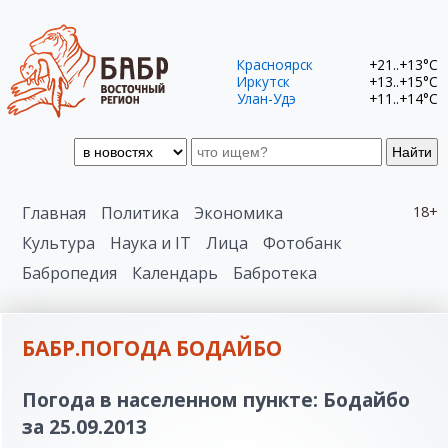
Красноярск
+21..+13°C
Иркутск
+13..+15°C
Улан-Удэ
+11..+14°C
Найти
Главная
Политика
Экономика
18+
Культура
Наука и IT
Лица
Фотобанк
Бабропедия
Календарь
Бабротека
БАБР.ПОГОДА БОДАЙБО
Погода в населенном пункте: Бодайбо
за 25.09.2013